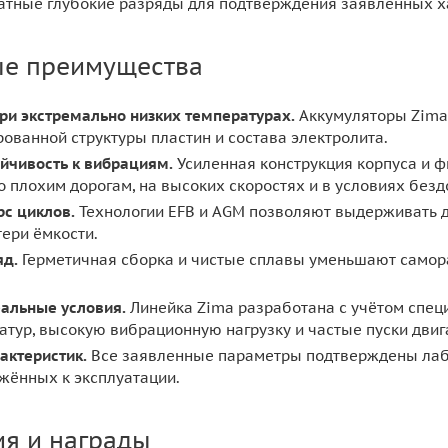
атные глубокие разряды для подтверждения заявленных х
ые преимущества
ри экстремально низких температурах.
Аккумуляторы Zima 
рованной структуры пластин и состава электролита.
йчивость к вибрациям.
Усиленная конструкция корпуса и 
о плохим дорогам, на высоких скоростях и в условиях без
с циклов.
Технологии EFB и AGM позволяют выдерживать д
ери ёмкости.
яд.
Герметичная сборка и чистые сплавы уменьшают самора
еальные условия.
Линейка Zima разработана с учётом специ
тур, высокую вибрационную нагрузку и частые пуски двиг
актеристик.
Все заявленные параметры подтверждены лаб
жённых к эксплуатации.
я и награды