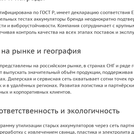
тифицирована по ГОСТ Р, имеет декларацию соответствия Е
ельных тестах аккумуляторы бренда неоднократно подтвер
сти и виброустойчивости. Компания сотрудничает с крупн
чивая контроль качества на всех этапах поставок и экспл
 на рынке и география
представлены на российском рынке, в странах СНГ и ряде 
 выпускать значительный объём продукции, поддерживая 
х. Дилерская и сервисная сеть охватывает сотни точек пр
ак и в удалённых регионах. Развитая логистика и партнёр
ных и корпоративных клиентов.
ответственность и экологичность
грамму утилизации старых аккумуляторов через сеть парт
реработку с извлечением свинца, пластика и электролита 