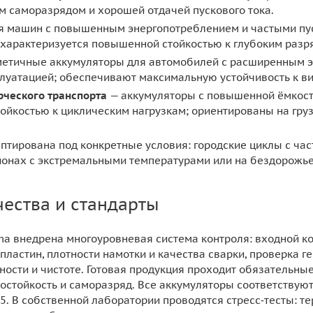
м саморазрядом и хорошей отдачей пускового тока.
я машин с повышенным энергопотреблением и частыми пуск
 характеризуется повышенной стойкостью к глубоким разр
етичные аккумуляторы для автомобилей с расширенным эл
луатацией; обеспечивают максимальную устойчивость к в
рческого транспорта
— аккумуляторы с повышенной ёмкост
тойкостью к циклическим нагрузкам; ориентированы на груз
птирована под конкретные условия: городские циклы с ча
ионах с экстремальными температурами или на бездорожье
чества и стандарты
a внедрена многоуровневая система контроля: входной кон
пластин, плотности намотки и качества сварки, проверка 
тности и чистоте. Готовая продукция проходит обязательны
ростойкость и саморазряд. Все аккумуляторы соответству
5. В собственной лаборатории проводятся стресс‑тесты: т