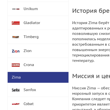
Unikum
История бре
Gladiator
История Zima берёт 
адаптированных к р
позволившую снизит
Timberg
пополнилась моделя
востребованным в с
повышенным энергоп
Zion
термоциклирования 
температур.
Crona
Миссия и це
Zima
Миссия Zima — обес
Sanfox
морозный запуск в 
Компания следует п
Cobat
приоритетом являет
испытаний, а обрат