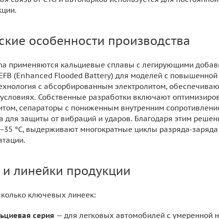
кции.
ские особенности производства
ma применяются кальциевые сплавы с легирующими добав
 EFB (Enhanced Flooded Battery) для моделей с повышенной
ехнология с абсорбированным электролитом, обеспечивающ
 условиях. Собственные разработки включают оптимизиро
литом, сепараторы с пониженным внутренним сопротивлени
а для защиты от вибраций и ударов. Благодаря этим реше
 −35 °C, выдерживают многократные циклы разряда‑заряда
атации.
 и линейки продукции
сколько ключевых линеек:
льциевая серия
— для легковых автомобилей с умеренной н