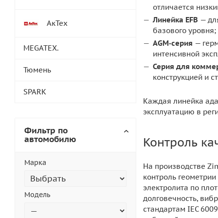
отличается низки
Линейка EFB
— дл
АкТех
базового уровня;
AGM‑серия
— герм
MEGATEX.
интенсивной эксп
Серия для комме
Тюмень
конструкцией и с
SPARK
Каждая линейка ада
эксплуатацию в рег
Фильтр по
автомобилю
Контроль ка
Марка
На производстве Zim
контроль геометрии 
электролита по пло
Модель
долговечность, виб
стандартам IEC 6009