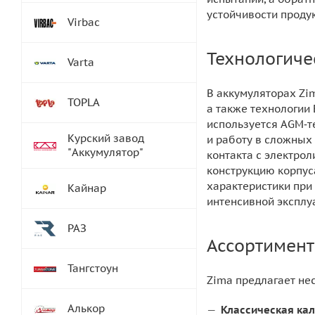
устойчивости проду
Virbac
Технологиче
Varta
В аккумуляторах Zi
TOPLA
а также технологии
используется AGM‑т
Курский завод
и работу в сложных
"Аккумулятор"
контакта с электро
конструкцию корпус
характеристики при
Кайнар
интенсивной эксплу
РАЗ
Ассортимент
Тангстоун
Zima предлагает не
Алькор
Классическая ка