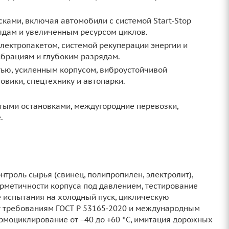
ами, включая автомобили с системой Start‑Stop
ядам и увеличенным ресурсом циклов.
ектропакетом, системой рекуперации энергии и
ибрациям и глубоким разрядам.
ью, усиленным корпусом, виброустойчивой
овики, спецтехнику и автопарки.
стыми остановками, междугородние перевозки,
.
троль сырья (свинец, полипропилен, электролит),
герметичности корпуса под давлением, тестирование
е испытания на холодный пуск, циклическую
ют требованиям ГОСТ Р 53165‑2020 и международным
ермоциклирование от −40 до +60 °C, имитация дорожных