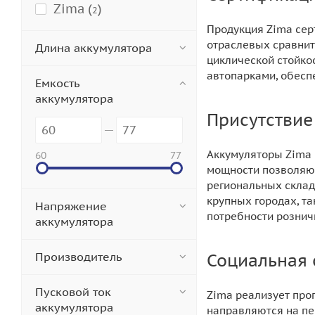
Zima (
)
2
Продукция Zima сер
отраслевых сравнит
Длина аккумулятора
циклической стойко
автопарками, обеспе
Емкость
аккумулятора
Присутствие
Аккумуляторы Zima 
60
77
мощности позволяют
региональных склада
крупных городах, т
Напряжение
потребности рознич
аккумулятора
Производитель
Социальная 
Пусковой ток
Zima реализует про
аккумулятора
направляются на пе