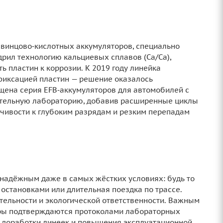
 свинцово‑кислотных аккумуляторов, специально
дрил технологию кальциевых сплавов (Ca/Ca),
 пластин к коррозии. К 2019 году линейка
фиксацией пластин — решение оказалось
ущена серия EFB‑аккумуляторов для автомобилей с
ательную лабораторию, добавив расширенные циклы
ивости к глубоким разрядам и резким перепадам
 надёжным даже в самых жёстких условиях: будь то
остановками или длительная поездка по трассе.
тельности и экологической ответственности. Важным
тры подтверждаются протоколами лабораторных
ой доработки линеек и повышения эксплуатационной