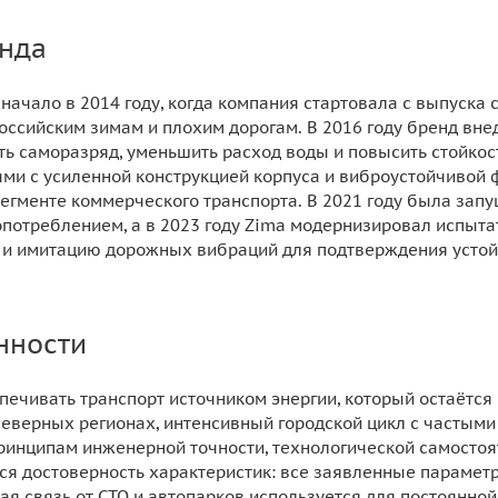
нда
начало в 2014 году, когда компания стартовала с выпуска
оссийским зимам и плохим дорогам. В 2016 году бренд вне
ь саморазряд, уменьшить расход воды и повысить стойкость
ми с усиленной конструкцией корпуса и виброустойчивой 
егменте коммерческого транспорта. В 2021 году была зап
отреблением, а в 2023 году Zima модернизировал испыт
и имитацию дорожных вибраций для подтверждения устойч
нности
печивать транспорт источником энергии, который остаётся
северных регионах, интенсивный городской цикл с частыми 
ринципам инженерной точности, технологической самостоя
ся достоверность характеристик: все заявленные параме
ная связь от СТО и автопарков используется для постоянн