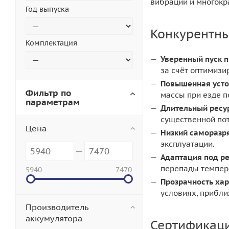
вибраций и многокр
Год выпуска
Конкурентн
Комплектация
Уверенный пуск п
за счёт оптимизи
Повышенная усто
Фильтр по
массы при езде п
параметрам
Длительный ресур
существенной пот
Цена
Низкий саморазр
эксплуатации.
Адаптация под р
перепады темпера
5940
7470
Прозрачность хар
условиях, прибли
Производитель
аккумулятора
Сертификаци