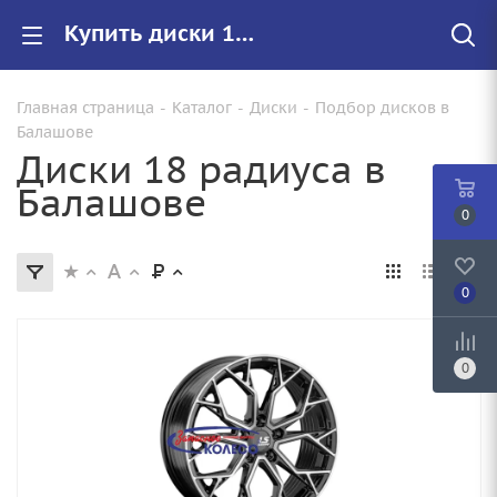
Купить диски 18 радиуса в Балашове, литые и штампованные диски R18
Главная страница
-
Каталог
-
Диски
-
Подбор дисков в
Балашове
Диски 18 радиуса в
Балашове
0
0
0