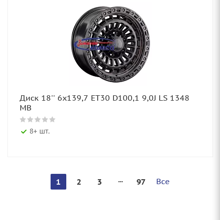
Диск 18'' 6x139,7 ET30 D100,1 9,0J LS 1348
MB
8+ шт.
Все
1
2
3
97