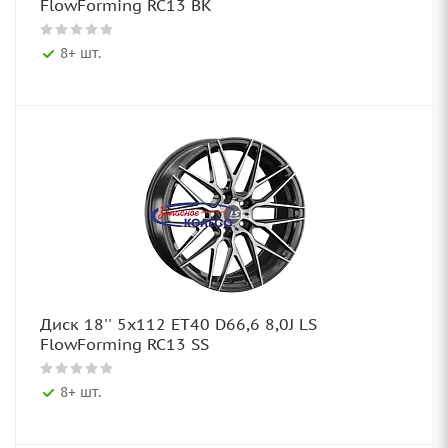
FlowForming RC13 BK
8+ шт.
Диск 18'' 5x112 ET40 D66,6 8,0J LS
FlowForming RC13 SS
8+ шт.