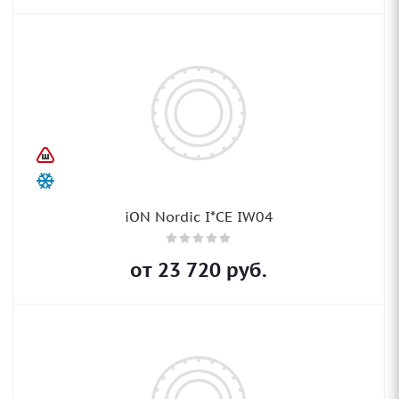
iON Nordic I*CE IW04
от
23 720
руб.