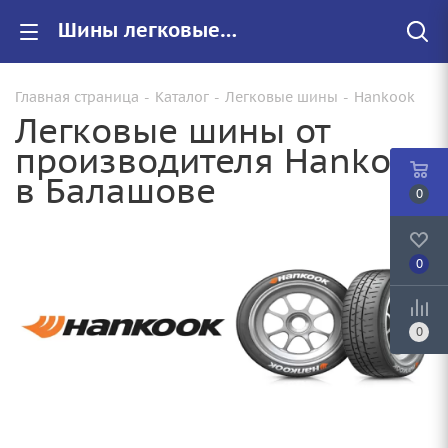
Шины легковые Hankook купить в Балашове, цены на резину Hankook для авто
Главная страница
-
Каталог
-
Легковые шины
-
Hankook
Легковые шины от
производителя Hankook
в Балашове
0
0
0