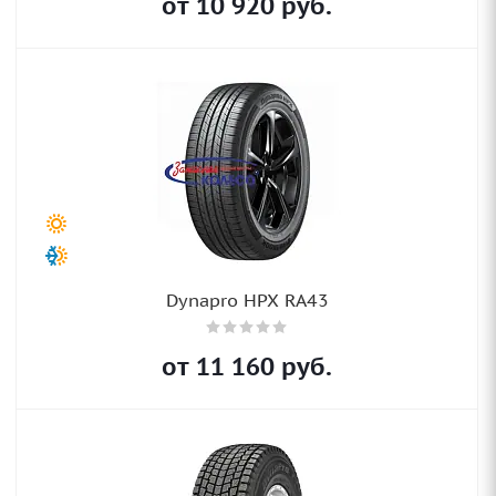
от
10 920
руб.
Dynapro HPX RA43
от
11 160
руб.