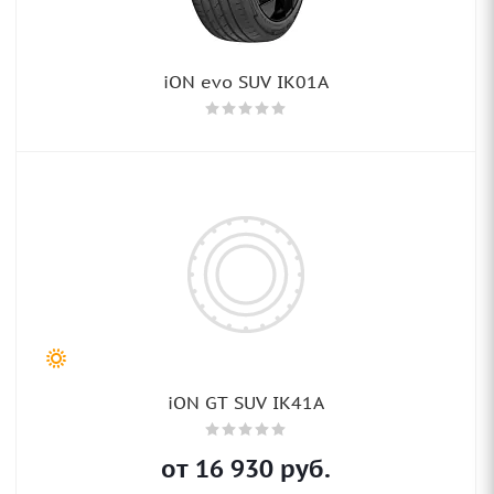
iON evo SUV IK01A
iON GT SUV IK41A
от
16 930
руб.