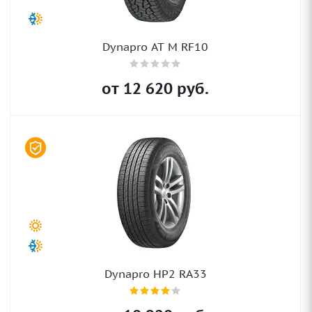
Dynapro AT M RF10
от
12 620
руб.
Dynapro HP2 RA33