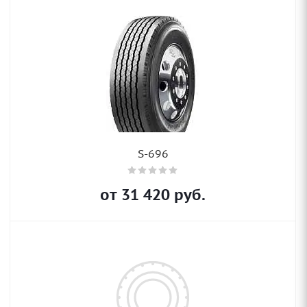
S-696
от
31 420
руб.