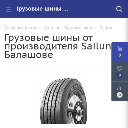
Грузовые шины Sailun купить в Балашове, цены на резину Sailun для грузовиков
Главная страница
-
Каталог
-
Грузовые шины
-
Sailun
Грузовые шины от
производителя Sailun в
Балашове
0
0
0