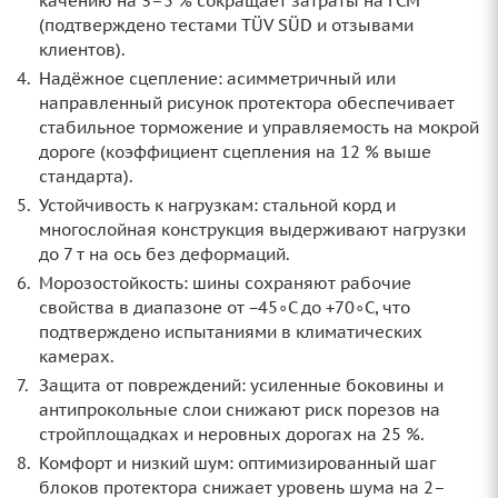
качению на 3–5 % сокращает затраты на ГСМ
(подтверждено тестами TÜV SÜD и отзывами
клиентов).
Надёжное сцепление: асимметричный или
направленный рисунок протектора обеспечивает
стабильное торможение и управляемость на мокрой
дороге (коэффициент сцепления на 12 % выше
стандарта).
Устойчивость к нагрузкам: стальной корд и
многослойная конструкция выдерживают нагрузки
до 7 т на ось без деформаций.
Морозостойкость: шины сохраняют рабочие
свойства в диапазоне от −45∘C до +70∘C, что
подтверждено испытаниями в климатических
камерах.
Защита от повреждений: усиленные боковины и
антипрокольные слои снижают риск порезов на
стройплощадках и неровных дорогах на 25 %.
Комфорт и низкий шум: оптимизированный шаг
блоков протектора снижает уровень шума на 2–