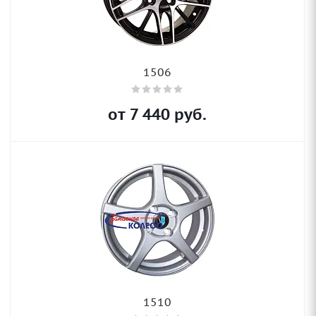
1506
от
7 440
руб.
1510