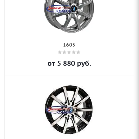
1605
от
5 880
руб.