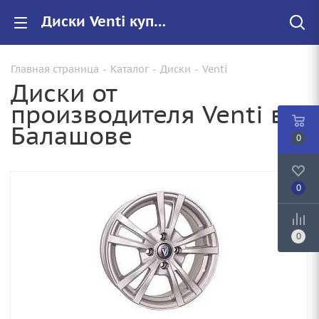
Диски Venti купить в Балашове, низкие цены на автомобильные диски
Главная страница
-
Каталог
-
Диски
-
Venti
Диски от
производителя Venti в
Балашове
0
0
0