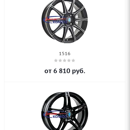
1516
от
6 810
руб.