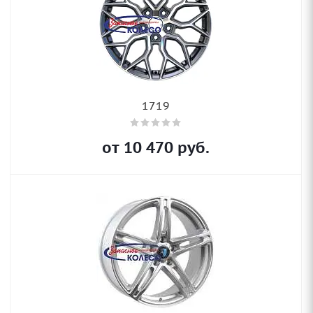
1719
от
10 470
руб.