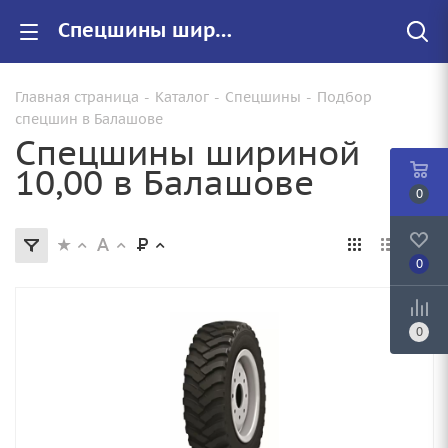
Спецшины шириной 10,00 купить в Балашове недорого, цены на резину 10,00 ширины
Главная страница
-
Каталог
-
Спецшины
-
Подбор
спецшин в Балашове
Спецшины шириной
10,00 в Балашове
0
0
0