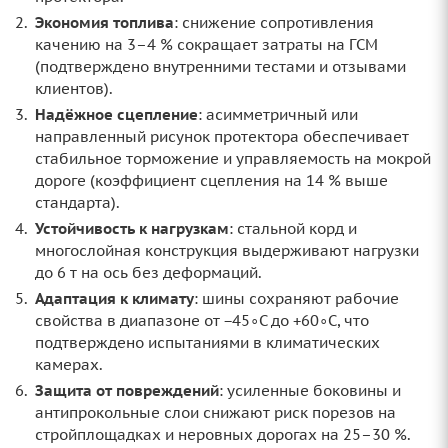
Экономия топлива
: снижение сопротивления
качению на 3–4 % сокращает затраты на ГСМ
(подтверждено внутренними тестами и отзывами
клиентов).
Надёжное сцепление
: асимметричный или
направленный рисунок протектора обеспечивает
стабильное торможение и управляемость на мокрой
дороге (коэффициент сцепления на 14 % выше
стандарта).
Устойчивость к нагрузкам
: стальной корд и
многослойная конструкция выдерживают нагрузки
до 6 т на ось без деформаций.
Адаптация к климату
: шины сохраняют рабочие
свойства в диапазоне от −45∘C до +60∘C, что
подтверждено испытаниями в климатических
камерах.
Защита от повреждений
: усиленные боковины и
антипрокольные слои снижают риск порезов на
стройплощадках и неровных дорогах на 25–30 %.