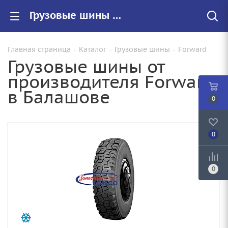
Грузовые шины Forward купить в Балашове, цены на резину Forward для грузовиков
Главная страница
-
Каталог
-
Грузовые шины
-
Forward
Грузовые шины от
производителя Forward
в Балашове
0
0
0