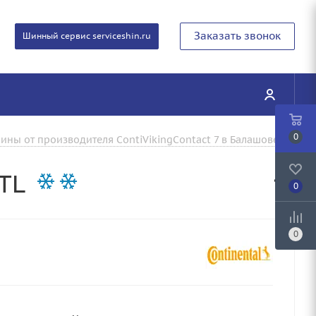
Заказать звонок
Шинный сервис serviceshin.ru
0
ины от производителя ContiVikingContact 7 в Балашове
TL
0
0