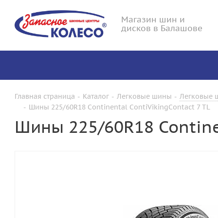
Магазин шин и
дисков в Балашове
Главная страница
-
Каталог
-
Легковые шины
-
Легковые ш
-
Шины 225/60R18 Continental ContiVikingContact 7 TL
Шины 225/60R18 Continen