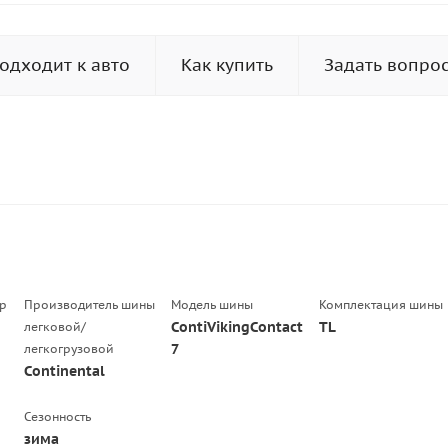
одходит к авто
Как купить
Задать вопро
р
Производитель шины
Модель шины
Комплектация шины
ContiVikingContact
TL
легковой/
7
легкогрузовой
Continental
Сезонность
зима