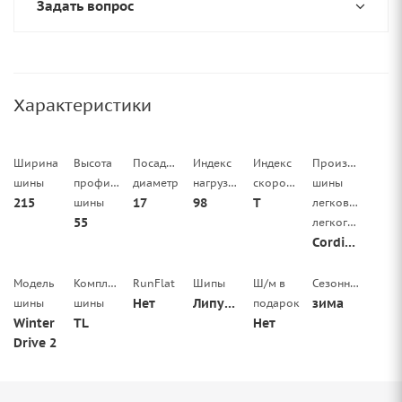
Задать вопрос
Характеристики
Ширина
Высота
Посадочный
Индекс
Индекс
Производитель
шины
профиля
диаметр
нагрузки
скорости
шины
215
17
98
T
шины
легковой/
55
легкогрузовой
Cordiant
Модель
Комплектация
RunFlat
Шипы
Ш/м в
Сезонность
Нет
Липучка
зима
шины
шины
подарок
Winter
TL
Нет
Drive 2