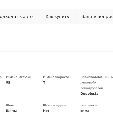
одходит к авто
Как купить
Задать вопро
р
Индекс нагрузки
Индекс скорости
Производитель шин
98
T
легковой/
легкогрузовой
Doublestar
Шипы
Ш/м в подарок
Сезонность
Шипы
Нет
зима