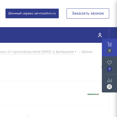
Заказать звонок
Шинный сервис serviceshin.ru
0
ны от производителя DW01 в Балашове
-
Шины
0
0