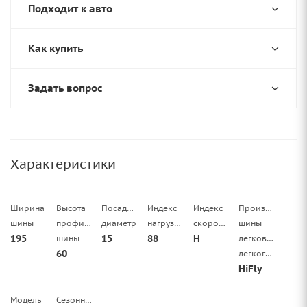
Подходит к авто
Как купить
Задать вопрос
Характеристики
Ширина
Высота
Посадочный
Индекс
Индекс
Производитель
шины
профиля
диаметр
нагрузки
скорости
шины
195
15
88
H
шины
легковой/
60
легкогрузовой
HiFly
Модель
Сезонность