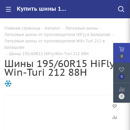
Купить шины 195/60R15 HiFly Win-Turi 212 88H |Арт.300H2013 по цене от 3790.00 руб. в Балашове с доставкой
Главная страница
-
Каталог
-
Легковые шины
-
Легковые шины от производителя HiFly в Балашове
-
Легковые шины от производителя Win-Turi 212 в
Балашове
-
Шины 195/60R15 HiFly Win-Turi 212 88H
0
Шины 195/60R15 HiFly
Win-Turi 212 88H
0
0