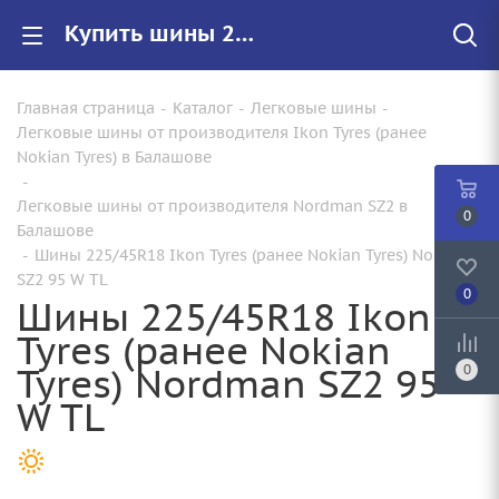
Купить шины 225/45R18 Ikon Tyres (ранее Nokian Tyres) Nordman SZ2 95 W TL |Арт.T731737 по цене от 12070.00 руб. в Балашове с доставкой
Главная страница
-
Каталог
-
Легковые шины
-
Легковые шины от производителя Ikon Tyres (ранее
Nokian Tyres) в Балашове
-
Легковые шины от производителя Nordman SZ2 в
0
Балашове
-
Шины 225/45R18 Ikon Tyres (ранее Nokian Tyres) Nordman
SZ2 95 W TL
0
Шины 225/45R18 Ikon
Tyres (ранее Nokian
Tyres) Nordman SZ2 95
0
W TL