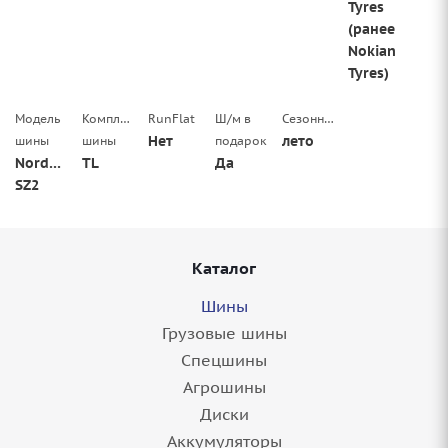
Tyres
(ранее
Nokian
Tyres)
Модель
Комплектация
RunFlat
Ш/м в
Сезонность
Нет
лето
шины
шины
подарок
Nordman
TL
Да
SZ2
Каталог
Шины
Грузовые шины
Спецшины
Агрошины
Диски
Аккумуляторы