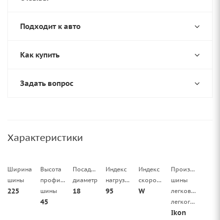
Подходит к авто
Как купить
Задать вопрос
Характеристики
Ширина
Высота
Посадочный
Индекс
Индекс
Производитель
шины
профиля
диаметр
нагрузки
скорости
шины
225
18
95
W
шины
легковой/
45
легкогрузовой
Ikon