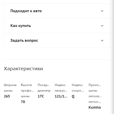
Подходит к авто
Как купить
Задать вопрос
Характеристики
Ширина
Высота
Посадочный
Индекс
Индекс
Производитель
шины
профиля
диаметр
нагрузки
скорости
шины
265
17C
121/118
Q
шины
легковой/
70
легкогрузовой
Kumho