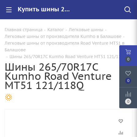
Купить шины 265/70R17C Kumho Road Venture MT51 121/118Q |Арт.2168473 по цене от 21390.00 руб. в Балашове с доставкой
Главная страница
-
Каталог
-
Легковые шины
-
Легковые шины от производителя Kumho в Балашове
-
Легковые шины от производителя Road Venture MT51 в
Балашове
-
Шины 265/70R17C Kumho Road Venture MT51 121/118Q
0
Шины 265/70R17C
Kumho Road Venture
MT51 121/118Q
0
0