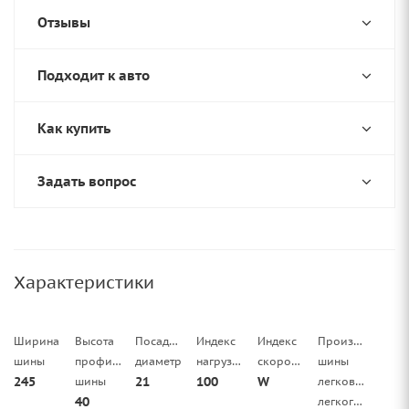
Отзывы
Подходит к авто
Как купить
Задать вопрос
Характеристики
Ширина
Высота
Посадочный
Индекс
Индекс
Производитель
шины
профиля
диаметр
нагрузки
скорости
шины
245
21
100
W
шины
легковой/
40
легкогрузовой