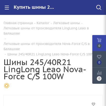
Купить шины 245/40R21 LingLong Leao Nova-Force C/S 100W |Арт.221024937 по цене от 10540.00 руб. в Балашове с доставкой
Главная страница
-
Каталог
-
Легковые шины
-
Легковые шины от производителя LingLong Leao в
Балашове
-
Легковые шины от производителя Nova-Force C/S в
0
Балашове
-
Шины 245/40R21 LingLong Leao Nova-Force C/S 100W
Шины 245/40R21
0
LingLong Leao Nova-
Force C/S 100W
0