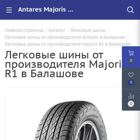
Antares Majoris R1 купить в Балашове, цены на резину Majoris R1 для авто
Главная страница
-
Каталог
-
Легковые шины
-
Легковые шины от производителя Antares в Балашове
-
Легковые шины от производителя Majoris R1 в Балашове
Легковые шины от
производителя Majoris
0
R1 в Балашове
0
0