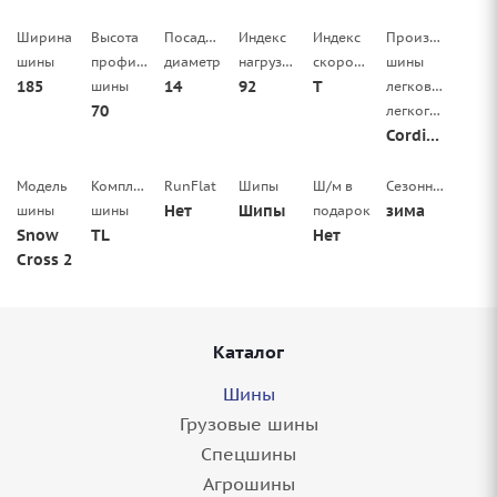
Ширина
Высота
Посадочный
Индекс
Индекс
Производитель
шины
профиля
диаметр
нагрузки
скорости
шины
185
14
92
T
шины
легковой/
70
легкогрузовой
Cordiant
Модель
Комплектация
RunFlat
Шипы
Ш/м в
Сезонность
Нет
Шипы
зима
шины
шины
подарок
Snow
TL
Нет
Cross 2
Каталог
Шины
Грузовые шины
Спецшины
Агрошины