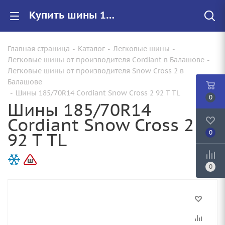
Купить шины 185/70R14 Cordiant Snow Cross 2 92 T TL |Арт.686193194 по цене от 5200.00000000 руб. в Балашове с доставкой
Главная страница
-
Каталог
-
Легковые шины
-
Легковые шины от производителя Cordiant в Балашове
-
Легковые шины от производителя Snow Cross 2 в
Балашове
-
Шины 185/70R14 Cordiant Snow Cross 2 92 T TL
0
Шины 185/70R14
Cordiant Snow Cross 2
92 T TL
0
0