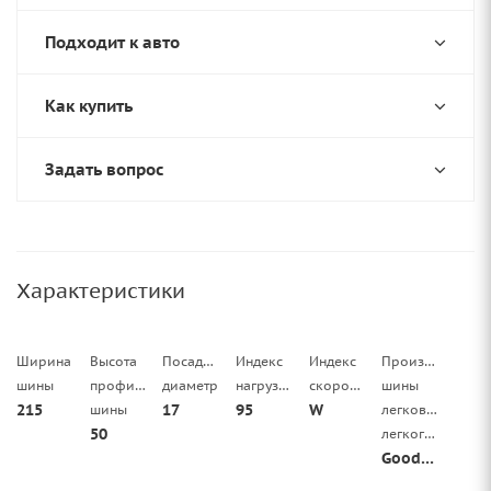
Подходит к авто
Как купить
Задать вопрос
Характеристики
Ширина
Высота
Посадочный
Индекс
Индекс
Производитель
шины
профиля
диаметр
нагрузки
скорости
шины
215
17
95
W
шины
легковой/
50
легкогрузовой
Goodride