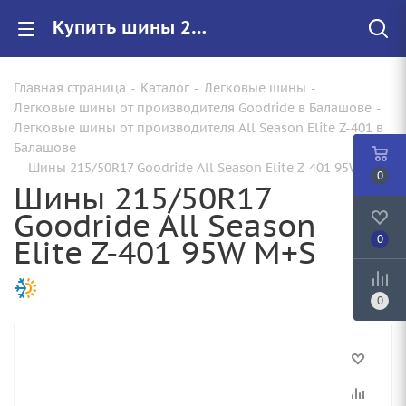
Купить шины 215/50R17 Goodride All Season Elite Z-401 95W M+S |Арт.CTS286948 по цене от 5410.00 руб. в Балашове с доставкой
Главная страница
-
Каталог
-
Легковые шины
-
Легковые шины от производителя Goodride в Балашове
-
Легковые шины от производителя All Season Elite Z-401 в
Балашове
-
Шины 215/50R17 Goodride All Season Elite Z-401 95W M+S
0
Шины 215/50R17
Goodride All Season
Elite Z-401 95W M+S
0
0