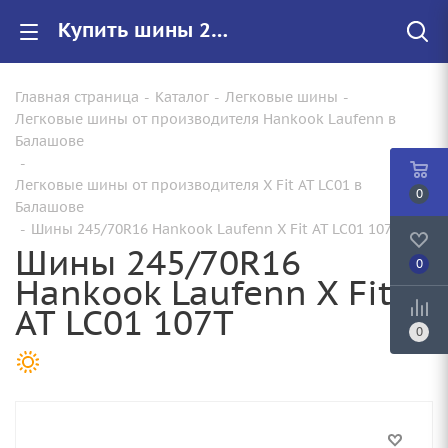
Купить шины 245/70R16 Hankook Laufenn X Fit AT LC01 107T |Арт.1021126 по цене от 13480.00 руб. в Балашове с доставкой
Главная страница
-
Каталог
-
Легковые шины
-
Легковые шины от производителя Hankook Laufenn в
Балашове
-
Легковые шины от производителя X Fit AT LC01 в
0
Балашове
-
Шины 245/70R16 Hankook Laufenn X Fit AT LC01 107T
Шины 245/70R16
0
Hankook Laufenn X Fit
AT LC01 107T
0