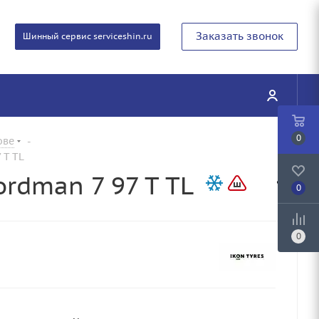
Заказать звонок
Шинный сервис serviceshin.ru
0
ове
-
 T TL
ordman 7 97 T TL
0
0