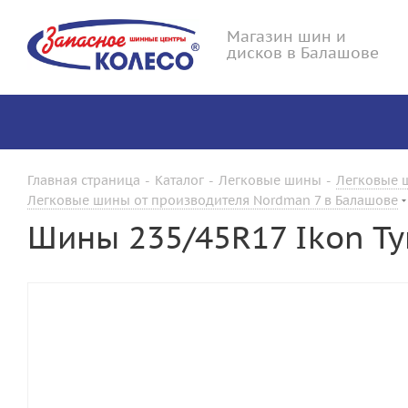
Магазин шин и
дисков в Балашове
Главная страница
-
Каталог
-
Легковые шины
-
Легковые ш
Легковые шины от производителя Nordman 7 в Балашове
Шины 235/45R17 Ikon Tyr