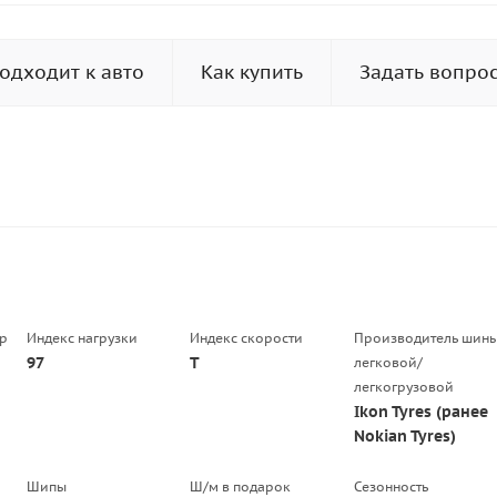
одходит к авто
Как купить
Задать вопро
р
Индекс нагрузки
Индекс скорости
Производитель шин
97
T
легковой/
легкогрузовой
Ikon Tyres (ранее
Nokian Tyres)
Шипы
Ш/м в подарок
Сезонность