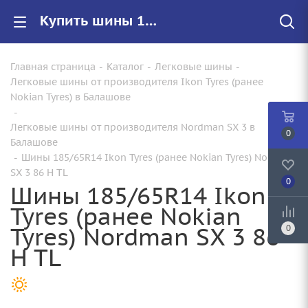
Купить шины 185/65R14 Ikon Tyres (ранее Nokian Tyres) Nordman SX 3 86 H TL |Арт.T732320 по цене от 4840.00 руб. в Балашове с доставкой
Главная страница
-
Каталог
-
Легковые шины
-
Легковые шины от производителя Ikon Tyres (ранее
Nokian Tyres) в Балашове
-
Легковые шины от производителя Nordman SX 3 в
0
Балашове
-
Шины 185/65R14 Ikon Tyres (ранее Nokian Tyres) Nordman
SX 3 86 H TL
0
Шины 185/65R14 Ikon
Tyres (ранее Nokian
Tyres) Nordman SX 3 86
0
H TL