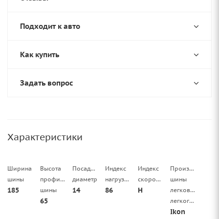
Подходит к авто
Как купить
Задать вопрос
Характеристики
Ширина
Высота
Посадочный
Индекс
Индекс
Производитель
шины
профиля
диаметр
нагрузки
скорости
шины
185
14
86
H
шины
легковой/
65
легкогрузовой
Ikon