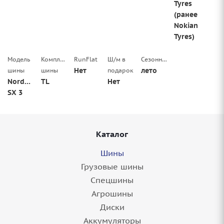
Tyres
(ранее
Nokian
Tyres)
Модель
Комплектация
RunFlat
Ш/м в
Сезонность
Нет
лето
шины
шины
подарок
Nordman
TL
Нет
SX 3
Каталог
Шины
Грузовые шины
Спецшины
Агрошины
Диски
Аккумуляторы