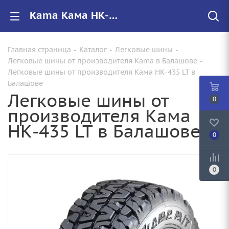
Kama Кама НК-435 LT купить в Балашове, цены на резину Кама НК-435 LT для авто
Главная страница
-
Каталог
-
Легковые шины
-
Легковые шины от производителя Kama в Балашове
-
Легковые шины от производителя Кама НК-435 LT в
Балашове
Легковые шины от
0
производителя Кама
НК-435 LT в Балашове
0
0