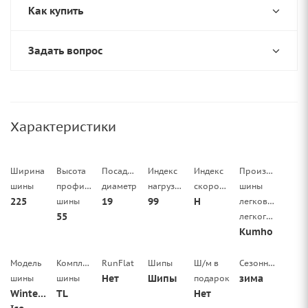
Как купить
Задать вопрос
Характеристики
Ширина
Высота
Посадочный
Индекс
Индекс
Производитель
шины
профиля
диаметр
нагрузки
скорости
шины
225
19
99
H
шины
легковой/
55
легкогрузовой
Kumho
Модель
Комплектация
RunFlat
Шипы
Ш/м в
Сезонность
Нет
Шипы
зима
шины
шины
подарок
WinterCraft
TL
Нет