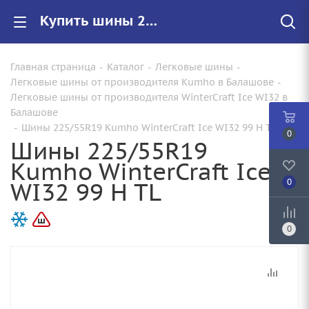
Купить шины 225/55R19 Kumho WinterCraft Ice WI32 99 H TL |Арт.2354453 по цене от 16550.00 руб. в Балашове с доставкой
Главная страница
-
Каталог
-
Легковые шины
-
Легковые шины от производителя Kumho в Балашове
-
Легковые шины от производителя WinterCraft Ice WI32 в
Балашове
-
Шины 225/55R19 Kumho WinterCraft Ice WI32 99 H TL
0
Шины 225/55R19
Kumho WinterCraft Ice
WI32 99 H TL
0
0