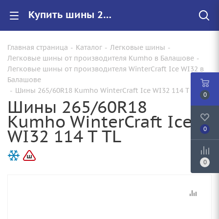
Купить шины 265/60R18 Kumho WinterCraft Ice WI32 114 T TL |Арт.2354433 по цене от 14770.00 руб. в Балашове с доставкой
Главная страница
-
Каталог
-
Легковые шины
-
Легковые шины от производителя Kumho в Балашове
-
Легковые шины от производителя WinterCraft Ice WI32 в
Балашове
-
Шины 265/60R18 Kumho WinterCraft Ice WI32 114 T TL
0
Шины 265/60R18
Kumho WinterCraft Ice
WI32 114 T TL
0
0