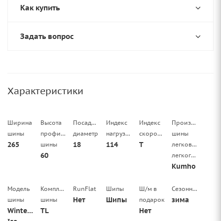
Как купить
Задать вопрос
Характеристики
Ширина
Высота
Посадочный
Индекс
Индекс
Производитель
шины
профиля
диаметр
нагрузки
скорости
шины
265
18
114
T
шины
легковой/
60
легкогрузовой
Kumho
Модель
Комплектация
RunFlat
Шипы
Ш/м в
Сезонность
Нет
Шипы
зима
шины
шины
подарок
WinterCraft
TL
Нет