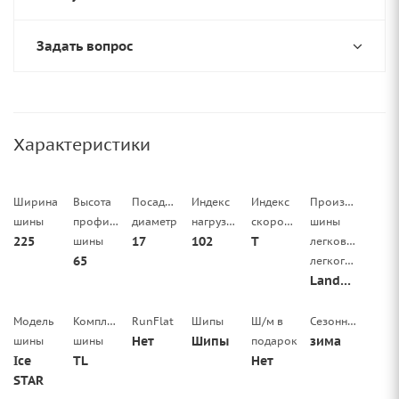
Задать вопрос
Характеристики
Ширина
Высота
Посадочный
Индекс
Индекс
Производитель
шины
профиля
диаметр
нагрузки
скорости
шины
225
17
102
T
шины
легковой/
65
легкогрузовой
LandSail
Модель
Комплектация
RunFlat
Шипы
Ш/м в
Сезонность
Нет
Шипы
зима
шины
шины
подарок
Ice
TL
Нет
STAR