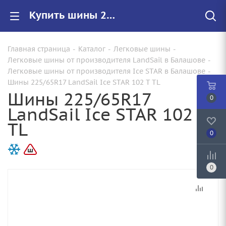
Купить шины 225/65R17 LandSail Ice STAR 102 T TL |Арт.86955819829 по цене от 7990.00 руб. в Балашове с доставкой
Главная страница
-
Каталог
-
Легковые шины
-
Легковые шины от производителя LandSail в Балашове
-
Легковые шины от производителя Ice STAR в Балашове
-
Шины 225/65R17 LandSail Ice STAR 102 T TL
Шины 225/65R17
0
LandSail Ice STAR 102 T
TL
0
0