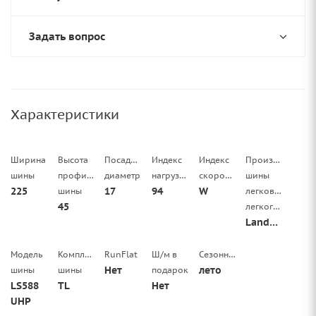
Задать вопрос
Характеристики
Ширина
Высота
Посадочный
Индекс
Индекс
Производитель
шины
профиля
диаметр
нагрузки
скорости
шины
225
17
94
W
шины
легковой/
45
легкогрузовой
LandSail
Модель
Комплектация
RunFlat
Ш/м в
Сезонность
Нет
лето
шины
шины
подарок
LS588
TL
Нет
UHP