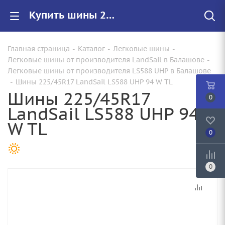
Купить шины 225/45R17 LandSail LS588 UHP 94 W TL |Арт.86849610349 по цене от 5930.00 руб. в Балашове с доставкой
Главная страница
-
Каталог
-
Легковые шины
-
Легковые шины от производителя LandSail в Балашове
-
Легковые шины от производителя LS588 UHP в Балашове
-
Шины 225/45R17 LandSail LS588 UHP 94 W TL
Шины 225/45R17
0
LandSail LS588 UHP 94
W TL
0
0