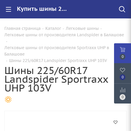
Купить шины 225/60R17 Landspider Sportraxx UHP 103V |Арт.TYUHP01R1714 по цене от 8660.00 руб. в Балашове с доставкой
Главная страница
-
Каталог
-
Легковые шины
-
Легковые шины от производителя Landspider в Балашове
-
Легковые шины от производителя Sportraxx UHP в
Балашове
0
-
Шины 225/60R17 Landspider Sportraxx UHP 103V
Шины 225/60R17
Landspider Sportraxx
0
UHP 103V
0