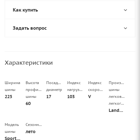
Как купить
Задать вопрос
Характеристики
Ширина
Высота
Посадочный
Индекс
Индекс
Производитель
шины
профиля
диаметр
нагрузки
скорости
шины
225
17
103
V
шины
легковой/
60
легкогрузовой
Landspider
Модель
Сезонность
лето
шины
Sportraxx