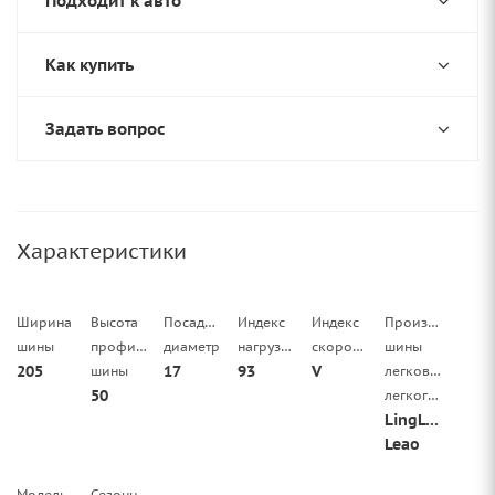
Подходит к авто
Как купить
Задать вопрос
Характеристики
Ширина
Высота
Посадочный
Индекс
Индекс
Производитель
шины
профиля
диаметр
нагрузки
скорости
шины
205
17
93
V
шины
легковой/
50
легкогрузовой
LingLong
Leao
Модель
Сезонность