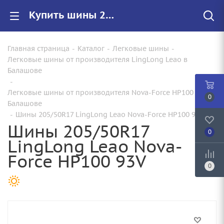
Купить шины 205/50R17 LingLong Leao Nova-Force HP100 93V |Арт.221023064 по цене от 4610.00 руб. в Балашове с доставкой
Главная страница
-
Каталог
-
Легковые шины
-
Легковые шины от производителя LingLong Leao в
Балашове
-
Легковые шины от производителя Nova-Force HP100 в
0
Балашове
-
Шины 205/50R17 LingLong Leao Nova-Force HP100 93V
Шины 205/50R17
0
LingLong Leao Nova-
Force HP100 93V
0