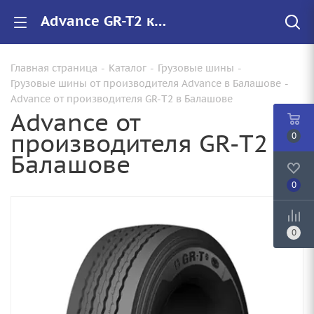
Advance GR-T2 купить в Балашове, цены на резину GR-T2 для грузовиков
Главная страница
-
Каталог
-
Грузовые шины
-
Грузовые шины от производителя Advance в Балашове
-
Advance от производителя GR-T2 в Балашове
Advance от
производителя GR-T2 в
0
Балашове
0
0