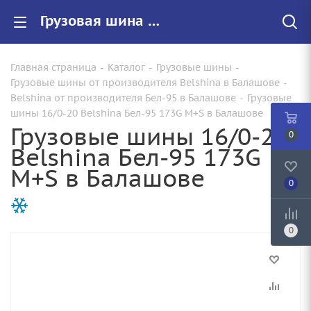
Грузовая шина 16/0-20 Belshina Бел-95 173G M+S по цене от 120750.00 купить в Балашове с доставкой | Арт.:
Главная страница
-
Каталог
-
Грузовые шины
-
Грузовые шины от производителя Belshina в Балашове
-
Belshina от производителя Бел-95 в Балашове
-
Грузовые
шины 16/0-20 Belshina Бел-95 173G M+S в Балашове
Грузовые шины 16/0-20
0
Belshina Бел-95 173G
M+S в Балашове
0
0