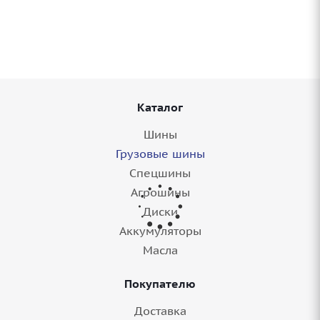
173/170G M+S в Балашове
8+ шт.
Каталог
Шины
Грузовые шины
Спецшины
Агрошины
Диски
Аккумуляторы
Грузовые шины 16/0-20 LingLong D990 175B
Масла
M+S в Балашове
Покупателю
8+ шт.
Доставка