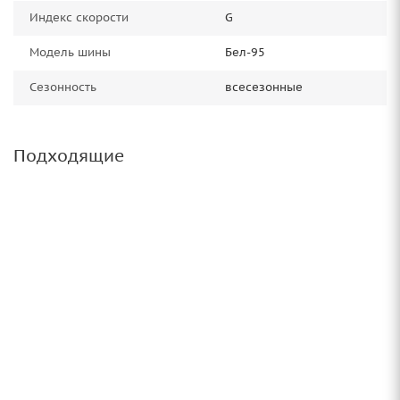
Индекс скорости
G
Модель шины
Бел-95
Сезонность
всесезонные
Подходящие
Грузовые шины 16/0-20 Advance GL073A