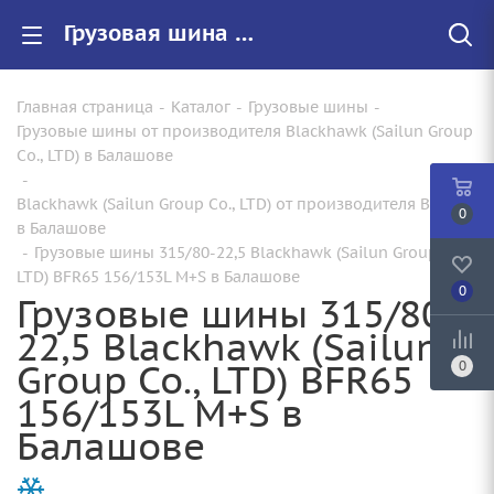
Грузовая шина 315/80-22,5 Blackhawk (Sailun Group Co., LTD) BFR65 156/153L M+S по цене от 30980.00 купить в Балашове с доставкой | Арт.:
Главная страница
-
Каталог
-
Грузовые шины
-
Грузовые шины от производителя Blackhawk (Sailun Group
Co., LTD) в Балашове
-
Blackhawk (Sailun Group Co., LTD) от производителя BFR65
0
в Балашове
-
Грузовые шины 315/80-22,5 Blackhawk (Sailun Group Co.,
LTD) BFR65 156/153L M+S в Балашове
0
Грузовые шины 315/80-
22,5 Blackhawk (Sailun
Group Co., LTD) BFR65
0
156/153L M+S в
Балашове