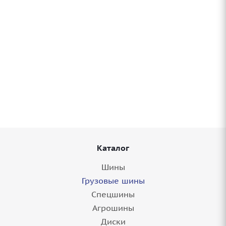
Грузовые шины 315/80-22,5 Accelus RDR75
156/150L M+S в Балашове
4 шт.
Каталог
Шины
Грузовые шины
Спецшины
Агрошины
Диски