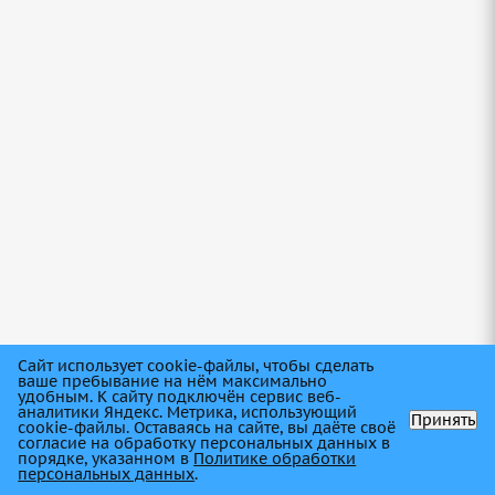
Грузовые шины 315/80-22,5 HiFly HH302
156/152L M+S в Балашове
8+ шт.
Сайт использует cookie-файлы, чтобы сделать
ваше пребывание на нём максимально
удобным. К cайту подключён сервис веб-
аналитики Яндекс. Метрика, использующий
Принять
cookie-файлы. Оставаясь на сайте, вы даёте своё
согласие на обработку персональных данных в
порядке, указанном в
Политике обработки
персональных данных
.