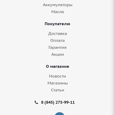
Аккумуляторы
Грузовые шины 315/80-22,5 Cordiant
Масла
Professional DM-1 156/150K M+S в Балашове
Покупателю
8+ шт.
Доставка
Оплата
Гарантия
Акции
О магазине
Новости
Магазины
Статьи
Грузовые шины 315/80-22,5 Goodride
8 (845) 275-99-11
CR960A 157/154K M+S в Балашове