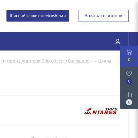
Заказать звонок
Шинный сервис serviceshin.ru
0
от производителя Grip 60 ice в Балашове
-
Шины
0
0