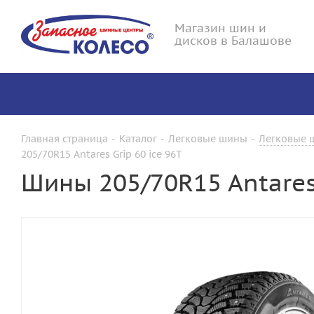
Магазин шин и
дисков в Балашове
Главная страница
-
Каталог
-
Легковые шины
-
Легковые ш
205/70R15 Antares Grip 60 ice 96T
Шины 205/70R15 Antares 