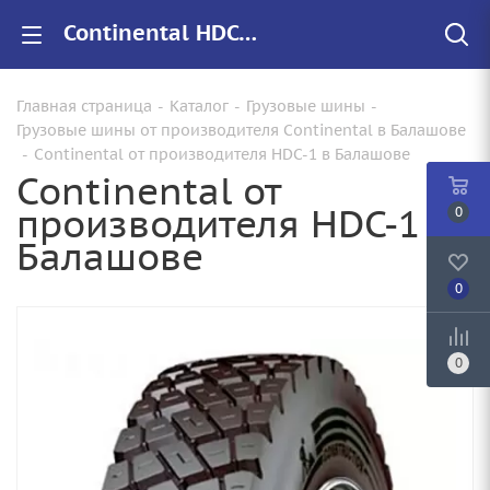
Continental HDC-1 купить в Балашове, цены на резину HDC-1 для грузовиков
Главная страница
-
Каталог
-
Грузовые шины
-
Грузовые шины от производителя Continental в Балашове
-
Continental от производителя HDC-1 в Балашове
Continental от
производителя HDC-1 в
0
Балашове
0
0