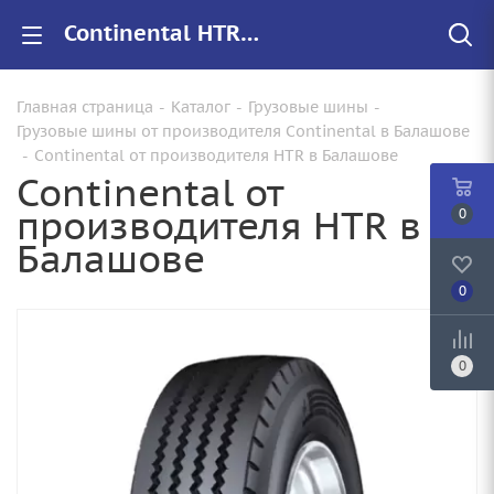
Continental HTR купить в Балашове, цены на резину HTR для грузовиков
Главная страница
-
Каталог
-
Грузовые шины
-
Грузовые шины от производителя Continental в Балашове
-
Continental от производителя HTR в Балашове
Continental от
производителя HTR в
0
Балашове
0
0